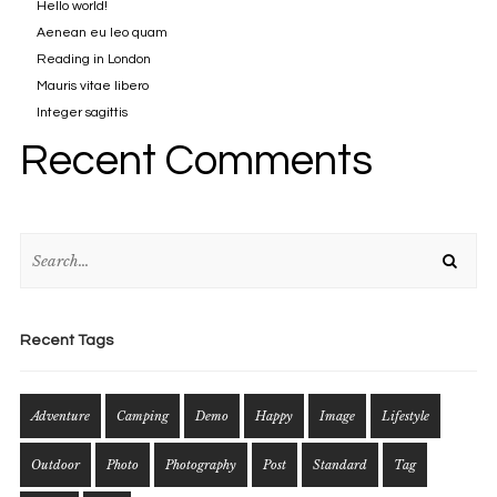
Hello world!
Aenean eu leo quam
Reading in London
Mauris vitae libero
Integer sagittis
Recent Comments
Recent Tags
Adventure
Camping
Demo
Happy
Image
Lifestyle
Outdoor
Photo
Photography
Post
Standard
Tag