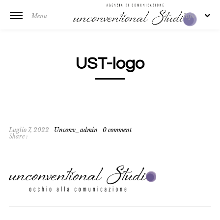
Menu
Info
UST-logo
Luglio 7, 2022
Unconv_admin
0 comment
Share :