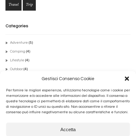
Travel
Trip
Categories
Adventure
(5)
Camping
(4)
Lifestyle
(4)
Outdoor
(4)
Travel
(5)
Gestisci Consenso Cookie
Uncategorized
(1)
Per fornire le migliori esperienze, utilizziamo tecnologie come i cookie per
memorizzare e/o accedere alle informazioni del dispositivo. Il consenso a
queste tecnologie ci permetterà di elaborare dati come il comportamento
Archivi
di navigazione o ID unici su questo sito. Non acconsentire o ritirare il
consenso può influire negativamente su alcune caratteristiche e funzioni.
Luglio 2022
Accetta
Ottobre 2016