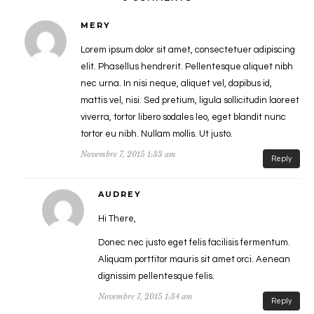
MERY
Lorem ipsum dolor sit amet, consectetuer adipiscing
elit. Phasellus hendrerit. Pellentesque aliquet nibh
nec urna. In nisi neque, aliquet vel, dapibus id,
mattis vel, nisi. Sed pretium, ligula sollicitudin laoreet
viverra, tortor libero sodales leo, eget blandit nunc
tortor eu nibh. Nullam mollis. Ut justo.
Novembre 7, 2015 1:33 am
Reply
AUDREY
Hi There,
Donec nec justo eget felis facilisis fermentum.
Aliquam porttitor mauris sit amet orci. Aenean
dignissim pellentesque felis.
Novembre 7, 2015 1:34 am
Reply