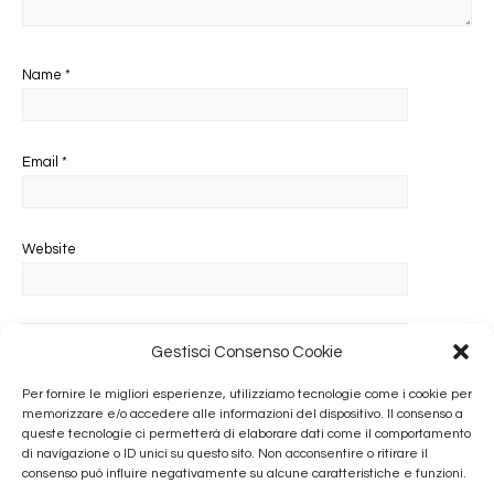
Name
*
Email
*
Website
Gestisci Consenso Cookie
Salva il mio nome, email e sito web in questo browser per la
Per fornire le migliori esperienze, utilizziamo tecnologie come i cookie per
prossima volta che commento.
memorizzare e/o accedere alle informazioni del dispositivo. Il consenso a
queste tecnologie ci permetterà di elaborare dati come il comportamento
di navigazione o ID unici su questo sito. Non acconsentire o ritirare il
consenso può influire negativamente su alcune caratteristiche e funzioni.