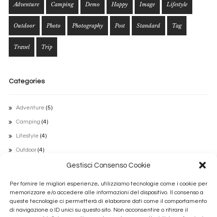
Adventure
Camping
Demo
Happy
Image
Lifestyle
Outdoor
Photo
Photography
Post
Standard
Tag
Travel
Trip
Categories
Adventure
(5)
Camping
(4)
Lifestyle
(4)
Outdoor
(4)
Travel
(5)
Gestisci Consenso Cookie
Uncategorized
(1)
Per fornire le migliori esperienze, utilizziamo tecnologie come i cookie per
memorizzare e/o accedere alle informazioni del dispositivo. Il consenso a
queste tecnologie ci permetterà di elaborare dati come il comportamento
Archivi
di navigazione o ID unici su questo sito. Non acconsentire o ritirare il