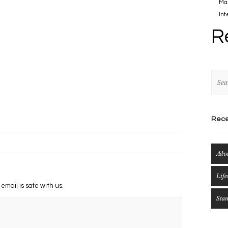
Mau
Int
R
Rece
Adv
Life
 email is safe with us.
Sta