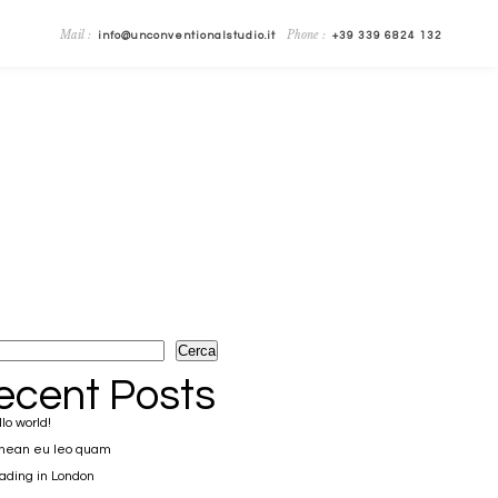
Mail :
Phone :
info@unconventionalstudio.it
+39 339 6824 132
Cerca
ecent Posts
lo world!
nean eu leo quam
ding in London