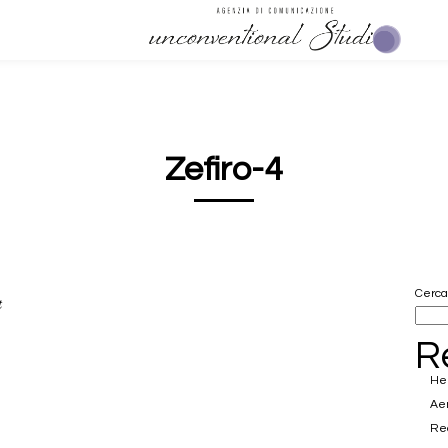
Zefiro-4
Cerca
t
R
Hel
Ae
Rea