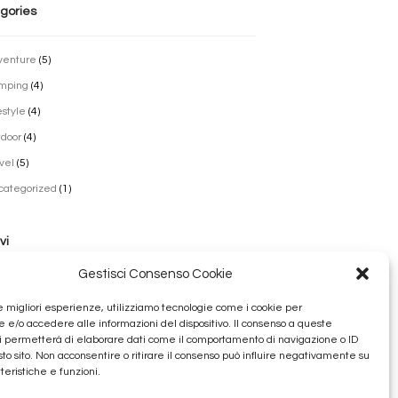
gories
venture
(5)
mping
(4)
estyle
(4)
door
(4)
vel
(5)
categorized
(1)
vi
Gestisci Consenso Cookie
lio 2022
le migliori esperienze, utilizziamo tecnologie come i cookie per
obre 2016
e/o accedere alle informazioni del dispositivo. Il consenso a queste
i permetterà di elaborare dati come il comportamento di navigazione o ID
bbraio 2016
sto sito. Non acconsentire o ritirare il consenso può influire negativamente su
nnaio 2016
teristiche e funzioni.
cembre 2015