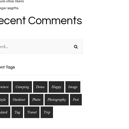
ris vitae libero
eger sagittis
ecent Comments
nt Tags
enture
Camping
Demo
Happy
Image
style
Outdoor
Photo
Photography
Post
ndard
Tag
Travel
Trip