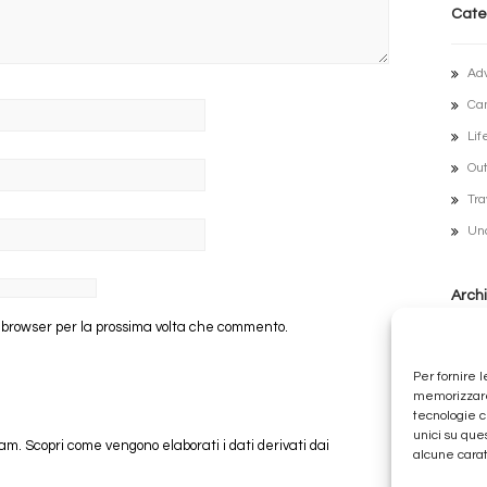
Cate
Ad
Ca
Lif
Out
Tra
Un
Archi
o browser per la prossima volta che commento.
Lug
Per fornire 
Ott
memorizzare 
tecnologie c
Fe
unici su que
pam.
Scopri come vengono elaborati i dati derivati dai
Ge
alcune carat
Di