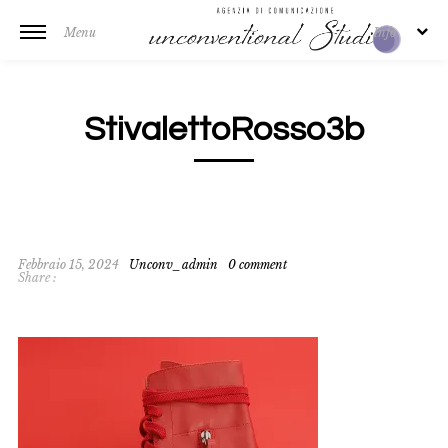
Menu
Info
StivalettoRosso3b
Febbraio 15, 2024
Unconv_admin
0 comment
Share :