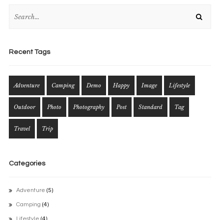
Recent Tags
Adventure
Camping
Demo
Happy
Image
Lifestyle
Outdoor
Photo
Photography
Post
Standard
Tag
Travel
Trip
Categories
Adventure
(5)
Camping
(4)
Lifestyle
(4)