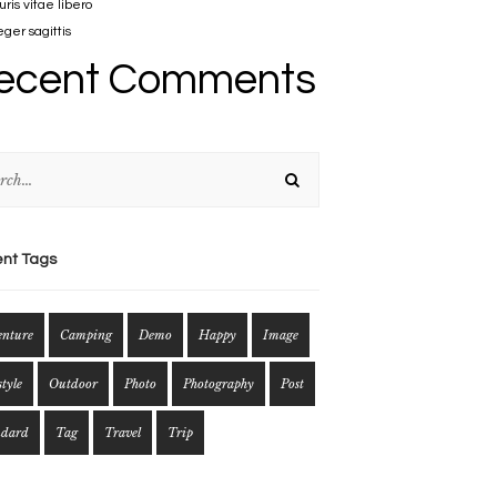
ris vitae libero
eger sagittis
ecent Comments
nt Tags
enture
Camping
Demo
Happy
Image
style
Outdoor
Photo
Photography
Post
ndard
Tag
Travel
Trip