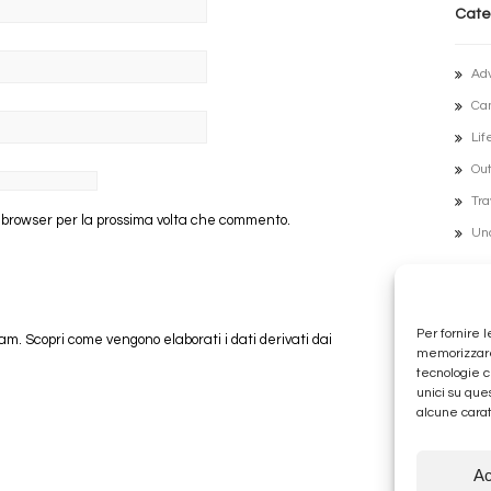
Cate
Ad
Ca
Lif
Out
Tra
o browser per la prossima volta che commento.
Un
Archi
Per fornire 
pam.
Scopri come vengono elaborati i dati derivati dai
memorizzare 
Lug
tecnologie c
Ott
unici su que
alcune carat
Fe
Ge
Ac
Di