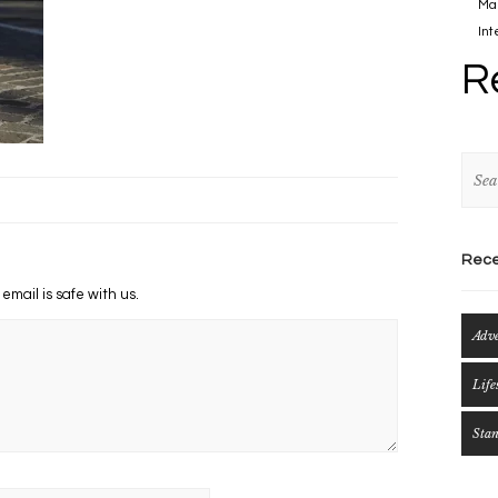
Mau
Int
R
Rece
 email is safe with us.
Adv
Life
Sta