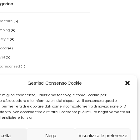
gories
venture
(5)
mping
(4)
estyle
(4)
door
(4)
vel
(5)
categorized
(1)
Gestisci Consenso Cookie
vi
le migliori esperienze, utilizziamo tecnologie come i cookie per
e/o accedere alle informazioni del dispositivo. Il consenso a queste
lio 2022
i permetterà di elaborare dati come il comportamento di navigazione o ID
obre 2016
sto sito. Non acconsentire o ritirare il consenso può influire negativamente su
teristiche e funzioni.
bbraio 2016
nnaio 2016
cetta
Nega
Visualizza le preferenze
cembre 2015