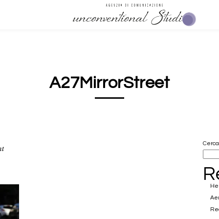
A27MirrorStreet
Cerca
nt
R
Hel
Ae
Rea