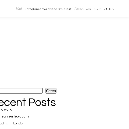
Mail :
Phone :
info@unconventionalstudio.it
+39 339 6824 132
Cerca
ecent Posts
lo world!
nean eu leo quam
ding in London