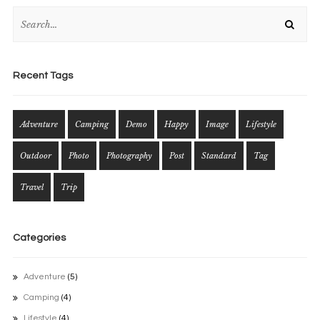
Recent Tags
Adventure
Camping
Demo
Happy
Image
Lifestyle
Outdoor
Photo
Photography
Post
Standard
Tag
Travel
Trip
Categories
Adventure
(5)
Camping
(4)
Lifestyle
(4)