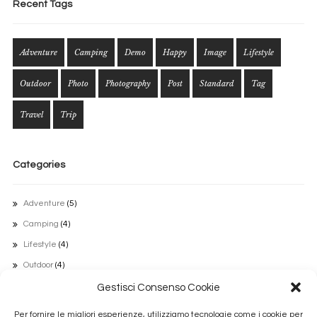
Recent Tags
Adventure
Camping
Demo
Happy
Image
Lifestyle
Outdoor
Photo
Photography
Post
Standard
Tag
Travel
Trip
Categories
Adventure
(5)
Camping
(4)
Lifestyle
(4)
Outdoor
(4)
Travel
(5)
Gestisci Consenso Cookie
Uncategorized
(1)
Per fornire le migliori esperienze, utilizziamo tecnologie come i cookie per