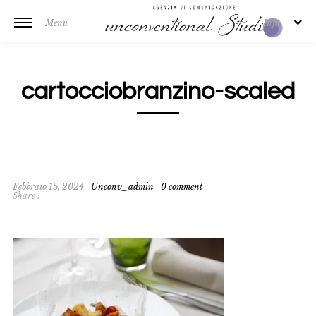
Menu
Info
cartocciobranzino-scaled
Febbraio 15, 2024
Unconv_admin
0 comment
Share :