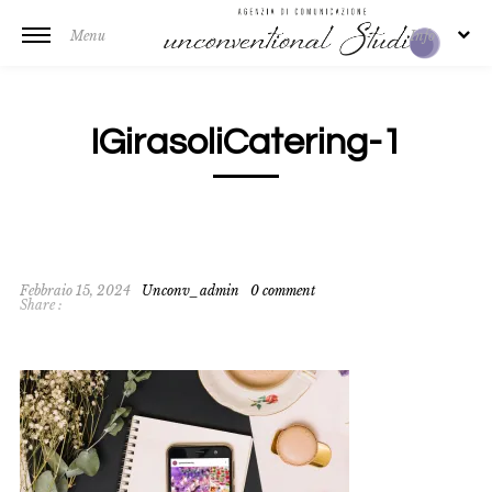
Menu
Info
IGirasoliCatering-1
Febbraio 15, 2024
Unconv_admin
0 comment
Share :