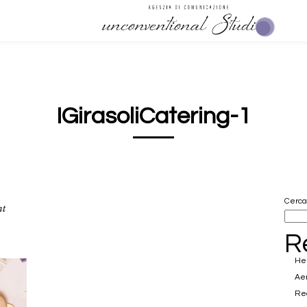
IGirasoliCatering-1
Cerca
nt
R
Hel
Ae
Rea