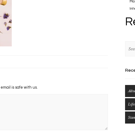
Mau
Int
R
Rece
 email is safe with us.
Adv
Life
Sta