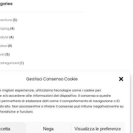
gories
venture
(5)
mping
(4)
estyle
(4)
door
(4)
vel
(5)
categorized
(1)
Gestisci Consenso Cookie
vi
le migliori esperienze, utilizziamo tecnologie come i cookie per
e/o accedere alle informazioni del dispositivo. Il consenso a queste
lio 2022
i permetterà di elaborare dati come il comportamento di navigazione o ID
obre 2016
sto sito. Non acconsentire o ritirare il consenso può influire negativamente su
teristiche e funzioni.
bbraio 2016
nnaio 2016
cetta
Nega
Visualizza le preferenze
cembre 2015