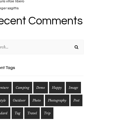
ris vitae libero
eger sagittis
ecent Comments
nt Tags
enture
Camping
Demo
Happy
Image
style
Outdoor
Photo
Photography
Post
ndard
Tag
Travel
Trip