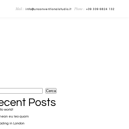
Mail :
Phone :
info@unconventionalstudio.it
+39 339 6824 132
Cerca
ecent Posts
lo world!
nean eu leo quam
ding in London