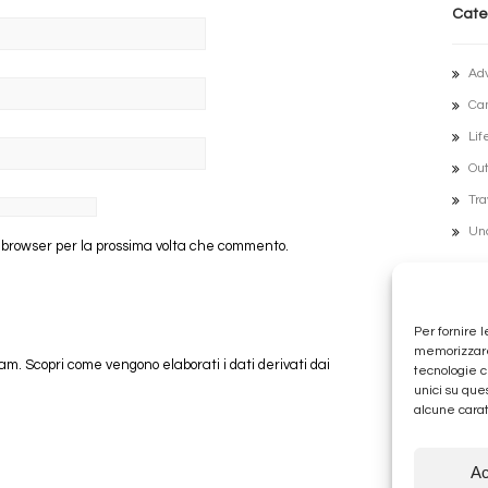
Cate
Ad
Ca
Lif
Out
Tra
Un
o browser per la prossima volta che commento.
Archi
Per fornire 
memorizzare 
Lug
pam.
Scopri come vengono elaborati i dati derivati dai
tecnologie c
Ott
unici su que
alcune carat
Fe
Ge
Ac
Di