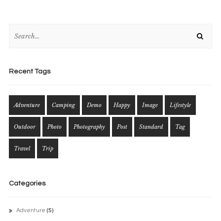
Recent Tags
Adventure
Camping
Demo
Happy
Image
Lifestyle
Outdoor
Photo
Photography
Post
Standard
Tag
Travel
Trip
Categories
Adventure
(5)