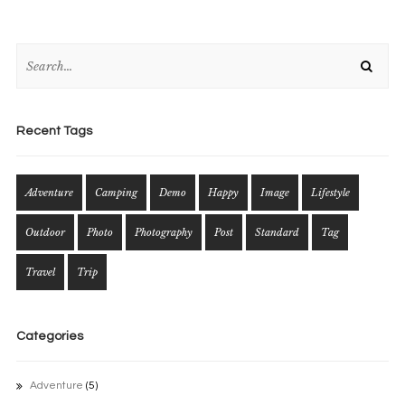
Recent Tags
Adventure
Camping
Demo
Happy
Image
Lifestyle
Outdoor
Photo
Photography
Post
Standard
Tag
Travel
Trip
Categories
Adventure
(5)