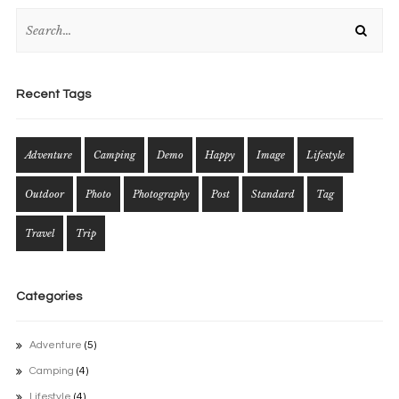
Recent Tags
Adventure
Camping
Demo
Happy
Image
Lifestyle
Outdoor
Photo
Photography
Post
Standard
Tag
Travel
Trip
Categories
Adventure
(5)
Camping
(4)
Lifestyle
(4)