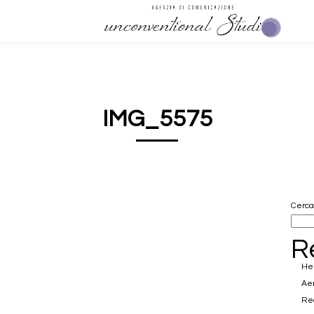
IMG_5575
Cerca
R
Hel
Ae
Rea