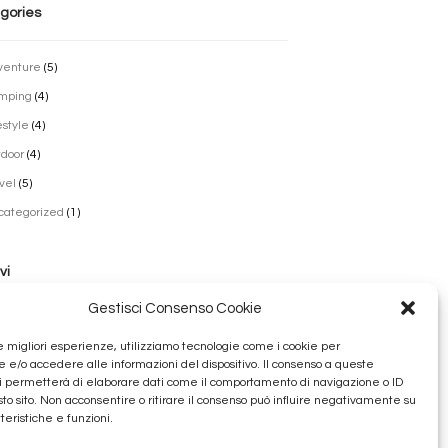
gories
venture
(5)
mping
(4)
estyle
(4)
door
(4)
vel
(5)
categorized
(1)
vi
Gestisci Consenso Cookie
lio 2022
le migliori esperienze, utilizziamo tecnologie come i cookie per
obre 2016
e/o accedere alle informazioni del dispositivo. Il consenso a queste
i permetterà di elaborare dati come il comportamento di navigazione o ID
bbraio 2016
sto sito. Non acconsentire o ritirare il consenso può influire negativamente su
nnaio 2016
teristiche e funzioni.
cembre 2015