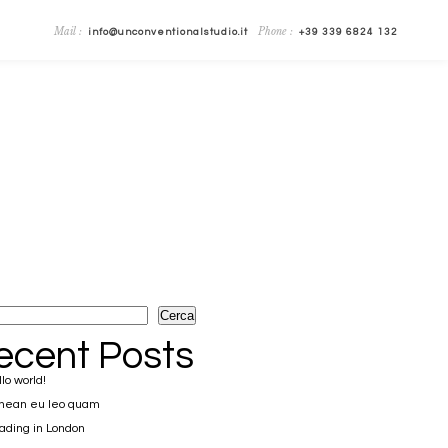
Mail :
Phone :
info@unconventionalstudio.it
+39 339 6824 132
Cerca
ecent Posts
lo world!
nean eu leo quam
ding in London