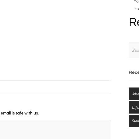
Mau
Int
R
Rece
Adv
Life
 email is safe with us.
Sta