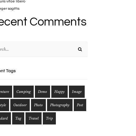
ris vitae libero
eger sagittis
ecent Comments
nt Tags
enture
Camping
Demo
Happy
Image
style
Outdoor
Photo
Photography
Post
ndard
Tag
Travel
Trip