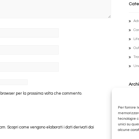
Cate
Ad
Ca
Lif
Out
Tra
Un
Archi
o browser per la prossima volta che commento.
Lug
Per fornire 
Ott
memorizzare 
tecnologie c
Fe
unici su que
pam.
Scopri come vengono elaborati i dati derivati dai
Ge
alcune carat
Di