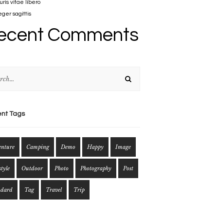
ris vitae libero
eger sagittis
ecent Comments
nt Tags
enture
Camping
Demo
Happy
Image
style
Outdoor
Photo
Photography
Post
ndard
Tag
Travel
Trip