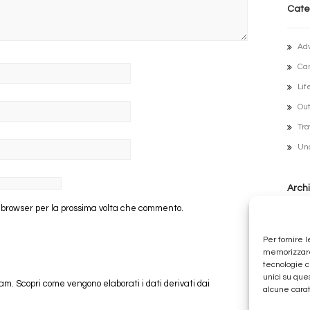
Cate
Ad
Ca
Lif
Out
Tra
Un
Archi
o browser per la prossima volta che commento.
Lug
Per fornire 
Ott
memorizzare 
tecnologie c
Fe
unici su que
pam.
Scopri come vengono elaborati i dati derivati dai
Ge
alcune carat
Di