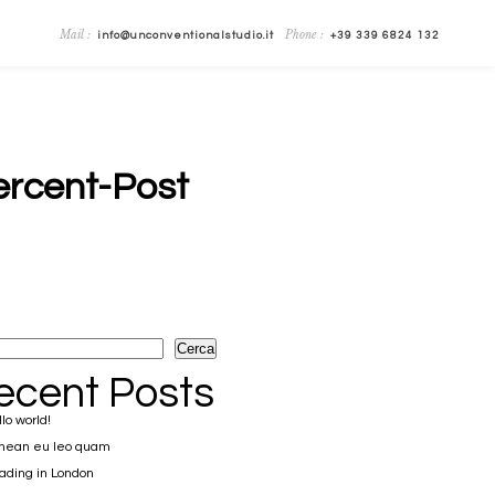
Mail :
Phone :
info@unconventionalstudio.it
+39 339 6824 132
rcent-Post
Cerca
ecent Posts
lo world!
nean eu leo quam
ding in London