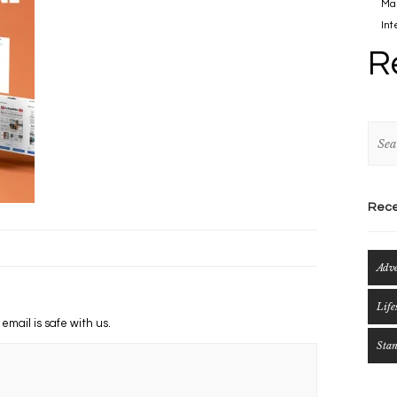
Mau
Int
R
Rece
Adv
Life
 email is safe with us.
Sta