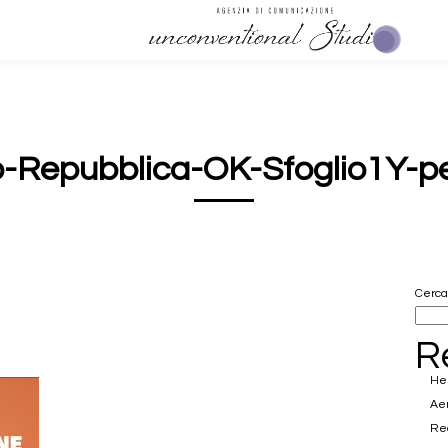
-Repubblica-OK-Sfoglio1Y-pe
Cerca
R
Hel
Ae
Rea