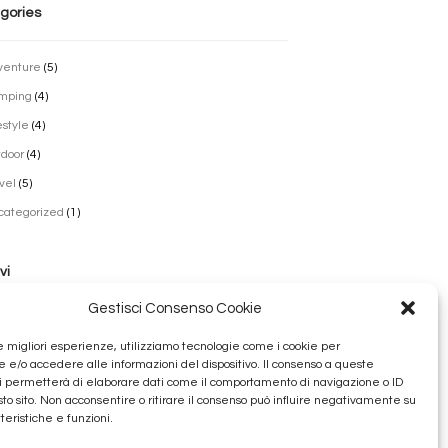
gories
venture
(5)
mping
(4)
estyle
(4)
door
(4)
vel
(5)
categorized
(1)
vi
Gestisci Consenso Cookie
lio 2022
le migliori esperienze, utilizziamo tecnologie come i cookie per
obre 2016
e/o accedere alle informazioni del dispositivo. Il consenso a queste
i permetterà di elaborare dati come il comportamento di navigazione o ID
bbraio 2016
sto sito. Non acconsentire o ritirare il consenso può influire negativamente su
nnaio 2016
teristiche e funzioni.
cembre 2015