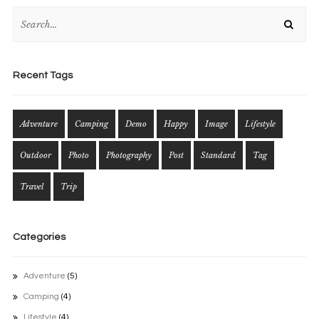
Recent Tags
Adventure
Camping
Demo
Happy
Image
Lifestyle
Outdoor
Photo
Photography
Post
Standard
Tag
Travel
Trip
Categories
Adventure
(5)
Camping
(4)
Lifestyle
(4)