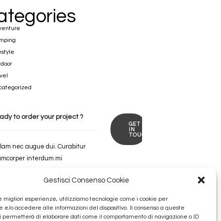
ategories
venture
mping
estyle
door
vel
categorized
ady to order
your
project ?
GET
IN
TOUCH
lam nec augue dui. Curabitur
amcorper interdum mi
Gestisci Consenso Cookie
le migliori esperienze, utilizziamo tecnologie come i cookie per
e/o accedere alle informazioni del dispositivo. Il consenso a queste
i permetterà di elaborare dati come il comportamento di navigazione o ID