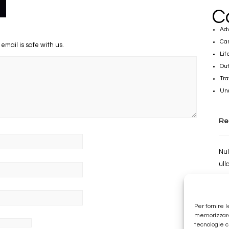
C
Ad
Ca
 email is safe with us.
Lif
Out
Tra
Un
Re
Nul
ull
Per fornire 
memorizzare 
tecnologie c