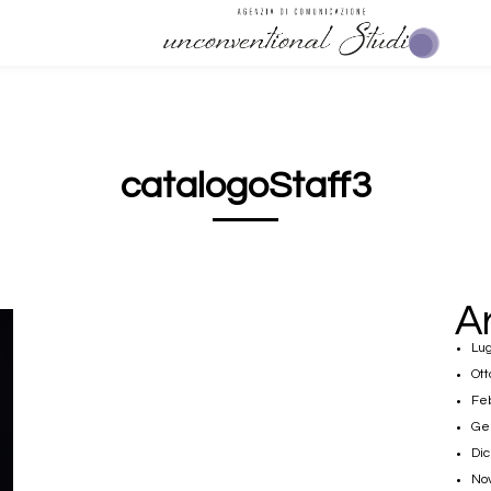
catalogoStaff3
A
Lug
Ott
Fe
Ge
Di
No