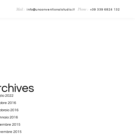
Mail :
Phone :
info@unconventionalstudio.it
+39 339 6824 132
rchives
lio 2022
obre 2016
bbraio 2016
nnaio 2016
cembre 2015
vembre 2015